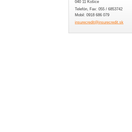
040 11 Košice
Telefón, Fax: 055 / 6853742
Mobil: 0918 686 079
insurecr
edit@ins
urecredi
t.sk