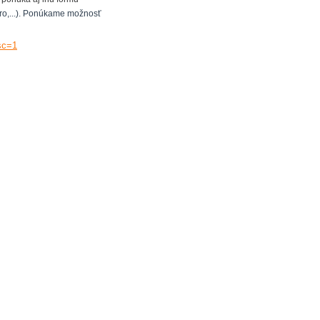
bro,...). Ponúkame možnosť
sc=1