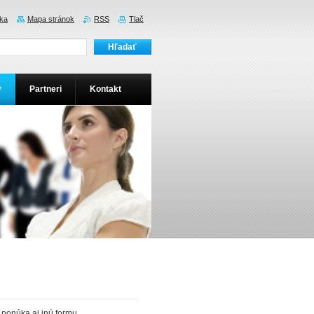
ka
Mapa stránok
RSS
Tlač
y
Partneri
Kontakt
 ponúka aj inú formu