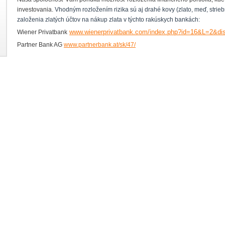
investovania.
Vhodným rozložením rizika sú aj drahé kovy (zlato, meď, strie
založenia zlatých účtov na nákup zlata v týchto rakúskych bankách:
www.wienerprivatbank.com/index.php?id=16&L=2&di
Wiener Privatbank
Partner Bank AG
www.partnerbank.at/sk/47/