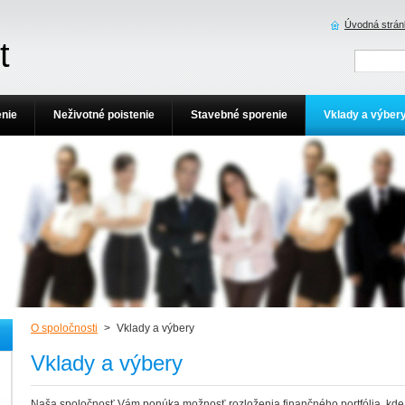
Úvodná strán
t
enie
Neživotné poistenie
Stavebné sporenie
Vklady a výber
O spoločnosti
>
Vklady a výbery
Vklady a výbery
Naša spoločnosť Vám ponúka možnosť rozloženia finančného portfólia, kde