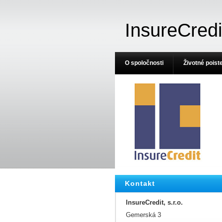
InsureCredi
O spoločnosti
Životné poist
Kontakt
InsureCredit, s.r.o.
Gemerská 3