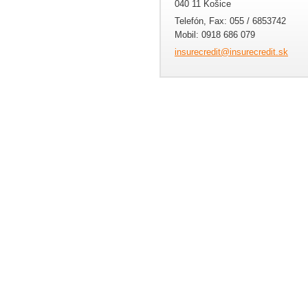
040 11 Košice
Telefón, Fax: 055 / 6853742
Mobil: 0918 686 079
insurecr
edit@ins
urecredi
t.sk