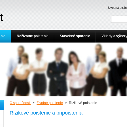
Úvodná strán
t
enie
Neživotné poistenie
Stavebné sporenie
Vklady a výber
O spoločnosti
>
Životné poistenie
>
Rizikové poistenie
Rizikové poistenie a pripoistenia