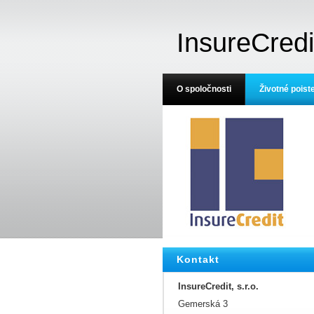
InsureCredi
O spoločnosti
Životné poist
Kontakt
InsureCredit, s.r.o.
Gemerská 3