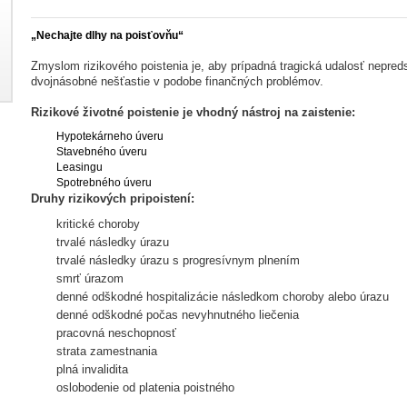
„Nechajte dlhy na poisťovňu“
Zmyslom rizikového poistenia je, aby prípadná tragická udalosť nepred
dvojnásobné nešťastie v podobe finančných problémov.
Rizikové životné poistenie je vhodný nástroj na zaistenie:
Hypotekárneho úveru
Stavebného úveru
Leasingu
Spotrebného úveru
Druhy rizikových pripoistení:
kritické choroby
trvalé následky úrazu
trvalé následky úrazu s progresívnym plnením
smrť úrazom
denné odškodné hospitalizácie následkom choroby alebo úrazu
denné odškodné počas nevyhnutného liečenia
pracovná neschopnosť
strata zamestnania
plná invalidita
oslobodenie od platenia poistného