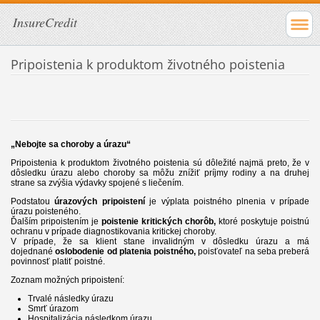
InsureCredit
Pripoistenia k produktom životného poistenia
„Nebojte sa choroby a úrazu“
Pripoistenia k produktom životného poistenia sú dôležité najmä preto, že v
dôsledku úrazu alebo choroby sa môžu znížiť príjmy rodiny a na druhej
strane sa zvýšia výdavky spojené s liečením.
Podstatou
úrazových pripoistení
je výplata poistného plnenia v prípade
úrazu poisteného.
Ďalším pripoistením je
poistenie kritických chorôb,
ktoré poskytuje poistnú
ochranu v prípade diagnostikovania kritickej choroby.
V prípade, že sa klient stane invalidným v dôsledku úrazu a má
dojednané
oslobodenie od platenia poistného,
poisťovateľ na seba preberá
povinnosť platiť poistné.
Zoznam možných pripoistení:
Trvalé následky úrazu
Smrť úrazom
Hospitalizácia následkom úrazu