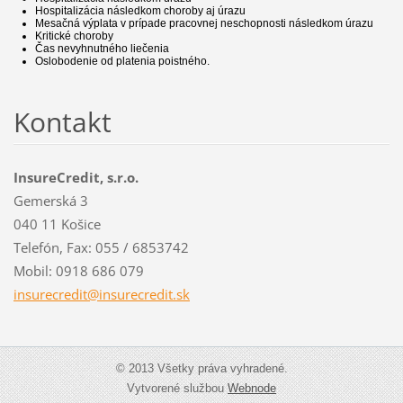
Hospitalizácia následkom choroby aj úrazu
Mesačná výplata v prípade pracovnej neschopnosti následkom úrazu
Kritické choroby
Čas nevyhnutného liečenia
Oslobodenie od platenia poistného.
Kontakt
InsureCredit, s.r.o.
Gemerská 3
040 11 Košice
Telefón, Fax: 055 / 6853742
Mobil: 0918 686 079
insurecr
edit@ins
urecredi
t.sk
© 2013 Všetky práva vyhradené.
Vytvorené službou
Webnode