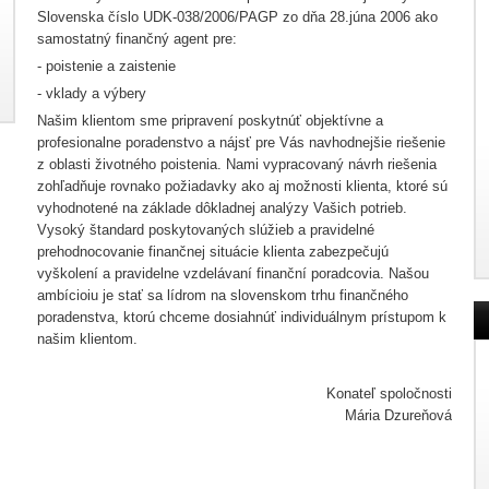
Slovenska číslo UDK-038/2006/PAGP zo dňa 28.júna 2006 ako
samostatný finančný agent pre:
- poistenie a zaistenie
- vklady a výbery
Našim klientom sme pripravení poskytnúť objektívne a
profesionalne poradenstvo a nájsť pre Vás navhodnejšie riešenie
z oblasti životného poistenia. Nami vypracovaný návrh riešenia
zohľadňuje rovnako požiadavky ako aj možnosti klienta, ktoré sú
vyhodnotené na základe dôkladnej analýzy Vašich potrieb.
Vysoký štandard poskytovaných slúžieb a pravidelné
prehodnocovanie finančnej situácie klienta zabezpečujú
vyškolení a pravidelne vzdelávaní finanční poradcovia. Našou
ambícioiu je stať sa lídrom na slovenskom trhu finančného
poradenstva, ktorú chceme dosiahnúť individuálnym prístupom k
našim klientom.
Konateľ spoločnosti
Mária Dzureňová