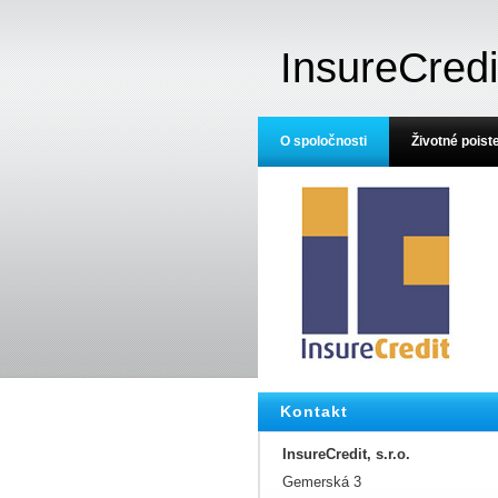
InsureCredi
O spoločnosti
Životné poist
Kontakt
InsureCredit, s.r.o.
Gemerská 3