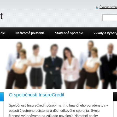
Úvodná strán
t
enie
Neživotné poistenie
Stavebné sporenie
Vklady a výber
O spoločnosti InsureCredit
Spoločnosť InsureCredit pôsobí na trhu finančného poradenstva v
oblasti životného poistenia a dôchodkového sporenia. Svoju
činnosť vykonávame na základe povolenia Národnej banky