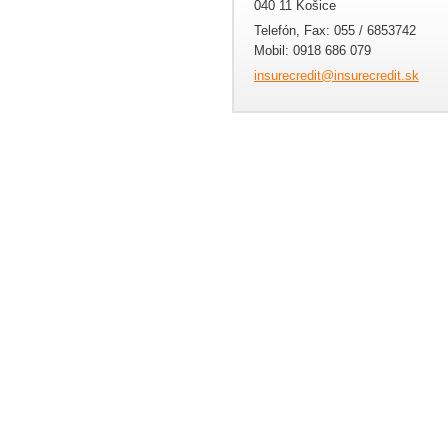
040 11 Košice
Telefón, Fax: 055 / 6853742
Mobil: 0918 686 079
insurecr
edit@ins
urecredi
t.sk