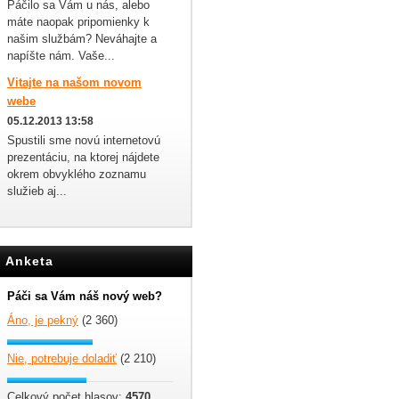
Páčilo sa Vám u nás, alebo
máte naopak pripomienky k
našim službám? Neváhajte a
napíšte nám. Vaše...
Vitajte na našom novom
webe
05.12.2013 13:58
Spustili sme novú internetovú
prezentáciu, na ktorej nájdete
okrem obvyklého zoznamu
služieb aj...
Anketa
Páči sa Vám náš nový web?
Áno, je pekný
(2 360)
Nie, potrebuje doladiť
(2 210)
Celkový počet hlasov:
4570